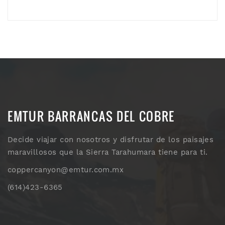
EMTUR BARRANCAS DEL COBRE
Decide viajar con nosotros y disfrutar de los paisajes
maravillosos que la Sierra Tarahumara tiene para ti.
coppercanyon@emtur.com.mx
(614)423-6365